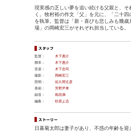
現実感の乏しい夢を追い続ける父親と、そ
く。牧村裕の作文「父」を元に、「二十四の瞳
を執筆。監督は「新・喜びも悲しみも幾歳
場」の岡崎宏三がそれぞれ担当している。
監督：
木下惠介
脚本：
木下惠介
音楽：
木下忠司
撮影：
岡崎宏三
照明：
佐久間丈彦
美術：
芳野尹孝
録音：
島田満
編集：
杉原よ志
日暮菊太郎は妻子があり、不惑の年齢を迎