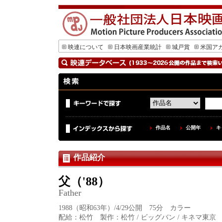
映連について
日本映画産業統計
城戸賞
米国ア
作品名
公開年
キ
作品紹介
父（'88）
Father
1988（昭和63年）/4/29公開 75分 カラー
配給：松竹 製作：松竹 / ビッグバン / キネマ東京