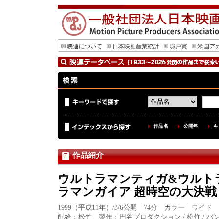
映連について
日本映画産業統計
城戸賞
米国ア
作品名
公開年
キ
作品紹介
ウルトラマンティガ&ウルト
ラマンガイア 超時空の大決戦
1999（平成11年）/3/6公開 74分 カラー ワイド
配給：松竹 製作：円谷プロダクション / 松竹 / バンダイ