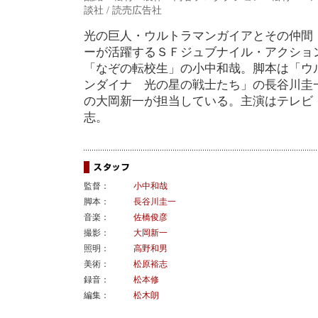
談社 / 読売広告社
光の巨人・ウルトラマンガイアとその仲間
ーが活躍するＳＦジュブナイル・アクショ
「なぞの転校生」の小中和哉。脚本は「ウ
ンダイナ 光の星の戦士たち」の長谷川圭
の大岡新一が担当している。主演はテレビ
志。
監督：
小中和哉
脚本：
長谷川圭一
音楽：
佐橋俊彦
撮影：
大岡新一
照明：
高野和男
美術：
松原裕志
録音：
松本修
編集：
松木朗