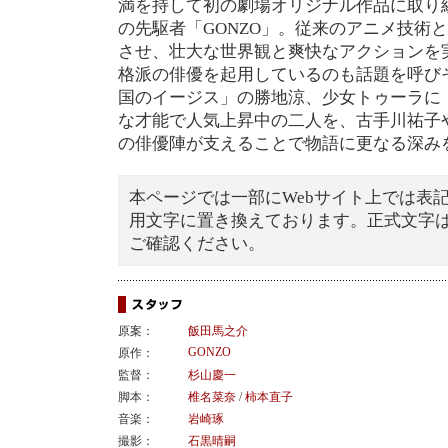
満を持して初の劇場オリジナル作品に取り
の先駆者「GONZO」。従来のアニメ技術
させ、壮大な世界観と爽快なアクションを
格派の俳優を起用しているのも話題を呼び
国のイージス」の勝地涼、少女トゥーラに「
な才能で人気上昇中の二人を、古手川祐子
の俳優陣が支えることで物語に更なる深み
本ページでは一部にWebサイト上では表
用文字に置き換えております。正式文字
ご確認ください。
原案：
飯田馬之介
GONZO
原作：
監督：
杉山慶一
脚本：
椎名菜奈
/
柿本直子
音楽：
岩崎琢
撮影：
石黒晴嗣