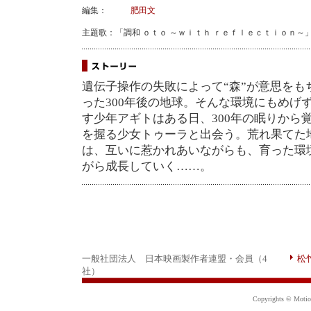
編集：
肥田文
主題歌：「調和 ｏｔｏ ～ｗｉｔｈ ｒｅｆｌｅｃｔｉｏｎ～
遺伝子操作の失敗によって“森”が意思をも
った300年後の地球。そんな環境にもめげ
す少年アギトはある日、300年の眠りから
を握る少女トゥーラと出会う。荒れ果てた
は、互いに惹かれあいながらも、育った環
がら成長していく……。
一般社団法人 日本映画製作者連盟・会員（4
松
社）
Copyrights © Motion 