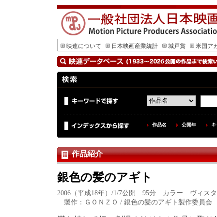
映連について
日本映画産業統計
城戸賞
米国ア
作品名
公開年
キ
作品紹介
銀色の髪のアギト
2006（平成18年）/1/7公開 95分 カラー ヴ
製作：ＧＯＮＺＯ / 銀色の髪のアギト製作委員会