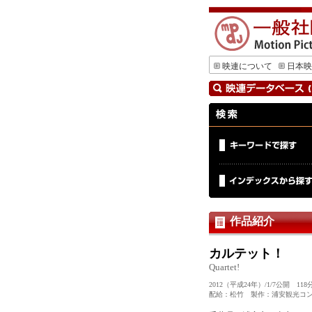
映連について
日本映
作品紹介
カルテット！
Quartet!
2012（平成24年）/1/7公開
配給：松竹 製作：浦安観光コンベ