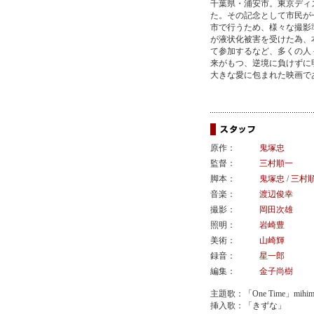
千葉県・浦安市。東京ディ
た。その記念として市民が
市で行うため、様々な撮影
が液状化被害を受けた為、
て参加するなど、多くの人
来がもつ、逆境に負けずに
大きな愛に包まれた映画で
原作：
鬼塚忠
監督：
三村順一
脚本：
鬼塚忠
/
三村
音楽：
渡辺俊幸
撮影：
岡田次雄
照明：
岩崎豊
美術：
山崎輝
録音：
星一郎
編集：
金子尚樹
主題歌：「One Time」mihima
挿入歌：「きずな」