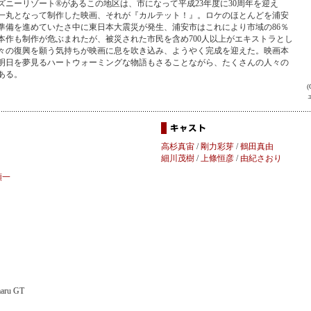
ズニーリゾート®があるこの地区は、市になって平成23年度に30周年を迎え
一丸となって制作した映画、それが『カルテット！』。ロケのほとんどを浦安
準備を進めていたさ中に東日本大震災が発生、浦安市はこれにより市域の86％
本作も制作が危ぶまれたが、被災された市民を含め700人以上がエキストラとし
々の復興を願う気持ちが映画に息を吹き込み、ようやく完成を迎えた。映画本
明日を夢見るハートウォーミングな物語もさることながら、たくさんの人々の
ある。
高杉真宙
/
剛力彩芽
/
鶴田真由
細川茂樹
/
上條恒彦
/
由紀さおり
順一
ru GT