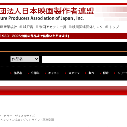
画産業統計
城戸賞
米国アカデミー賞
映画関連団体リンク
トップ
作品名
公開年
キャスト
スタッフ
製作
配給
シリー
 118分 カラー ヴィスタサイズ
ンション協会 / グッドライフ / 草苑学園