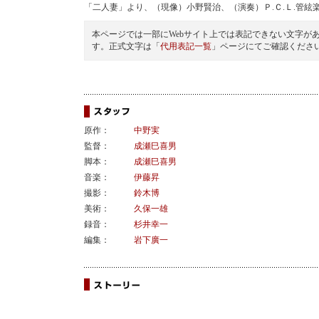
「二人妻」より、（現像）小野賢治、（演奏）Ｐ.Ｃ.Ｌ.管絃
本ページでは一部にWebサイト上では表記できない文字が
す。正式文字は「
代用表記一覧
」ページにてご確認くださ
原作：
中野実
監督：
成瀬巳喜男
脚本：
成瀬巳喜男
音楽：
伊藤昇
撮影：
鈴木博
美術：
久保一雄
録音：
杉井幸一
編集：
岩下廣一