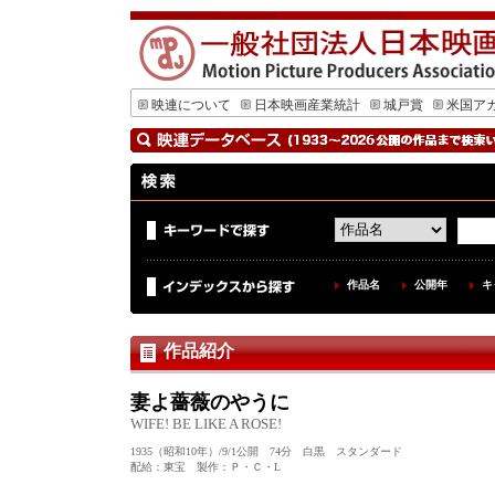
映連について
日本映画産業統計
城戸賞
米国ア
作品名
公開年
キ
作品紹介
妻よ薔薇のやうに
WIFE! BE LIKE A ROSE!
1935（昭和10年）/9/1公開 74分 白黒 スタンダード
配給：東宝 製作：Ｐ・Ｃ・L