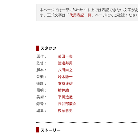
本ページでは一部にWebサイト上では表記できない文字が
す。正式文字は「
代用表記一覧
」ページにてご確認くださ
原作：
菊田一夫
監督：
渡邊邦男
脚本：
八田尚之
音楽：
鈴木静一
撮影：
友成達雄
照明：
横井總一
美術：
平川透徹
録音：
長谷部慶次
編集：
後藤敏男