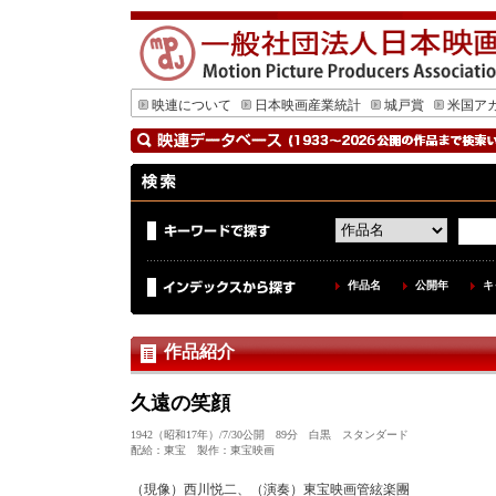
映連について
日本映画産業統計
城戸賞
米国ア
作品名
公開年
キ
作品紹介
久遠の笑顔
1942（昭和17年）/7/30公開 89分 白黒 スタンダード
配給：東宝 製作：東宝映画
（現像）西川悦二、（演奏）東宝映画管絃楽團