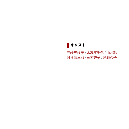
高峰三枝子
/
木暮実千代
/
山村聡
河津清三郎
/
三村秀子
/
滝花久子