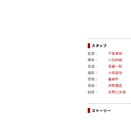
監督：
千葉泰樹
脚本：
八住利雄
音楽：
斎藤一郎
撮影：
小原譲治
照明：
藤林甲
美術：
河野鷹思
録音：
矢野口文雄