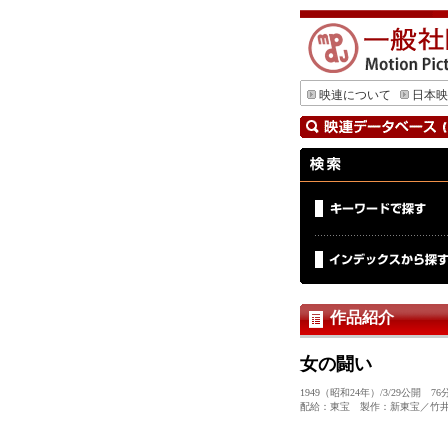
映連について
日本映
作品紹介
女の闘い
1949（昭和24年）/3/29公
配給：東宝 製作：新東宝／竹