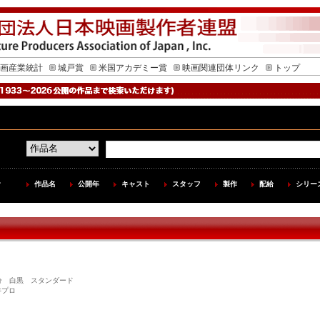
画産業統計
城戸賞
米国アカデミー賞
映画関連団体リンク
トップ
作品名
公開年
キャスト
スタッフ
製作
配給
シリー
開 76分 白黒 スタンダード
井プロ