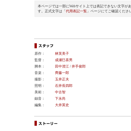
本ページでは一部にWebサイト上では表記できない文字が
す。正式文字は「
代用表記一覧
」ページにてご確認くださ
原作：
林芙美子
監督：
成瀬巳喜男
脚本：
田中澄江
/
井手俊郎
音楽：
齊藤一郎
撮影：
玉井正夫
照明：
石井長四郎
美術：
中古智
録音：
下永尚
編集：
大井英史