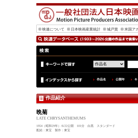
映連について
日本映画産業統計
城戸賞
米国ア
作品名
公開年
キ
作品紹介
晩菊
LATE CHRYSANTHEMUMS
1954（昭和29年）/6/22公開 101分 白黒 スタンダード
配給：東宝 製作：東宝