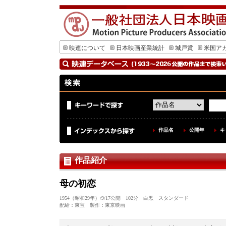
映連について
日本映画産業統計
城戸賞
米国ア
作品名
公開年
キ
作品紹介
母の初恋
1954（昭和29年）/9/17公開 102分 白黒 スタンダード
配給：東宝 製作：東京映画