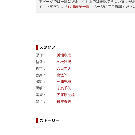
本ページでは一部にWebサイト上では表記できない文字が
す。正式文字は「
代用表記一覧
」ページにてご確認くださ
原作：
川端康成
監督：
久松静児
脚本：
八田尚之
音楽：
黛敏郎
撮影：
三浦光雄
照明：
今泉千仞
美術：
下河原友雄
録音：
根岸寿夫