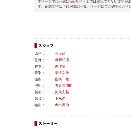
本ページでは一部にWebサイト上では表記できない文字が
す。正式文字は「
代用表記一覧
」ページにてご確認くださ
原作：
井上靖
監督：
堀川弘通
脚本：
黒澤明
音楽：
早坂文雄
撮影：
山崎一雄
照明：
石井長四郎
美術：
河東安英
録音：
下永尚
編集：
寺出周助