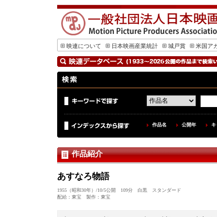
映連について
日本映画産業統計
城戸賞
米国ア
作品名
公開年
キ
作品紹介
あすなろ物語
1955（昭和30年）/10/5公開 109分 白黒 スタンダード
配給：東宝 製作：東宝