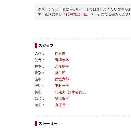
本ページでは一部にWebサイト上では表記できない文字が
す。正式文字は「
代用表記一覧
」ページにてご確認くださ
原作：
館直志
監督：
青柳信雄
脚本：
若尾徳平
音楽：
林二郎
撮影：
西垣六郎
照明：
下村一夫
美術：
北猛夫
/
清水喜代志
録音：
鴛海晄次
編集：
庵原周一