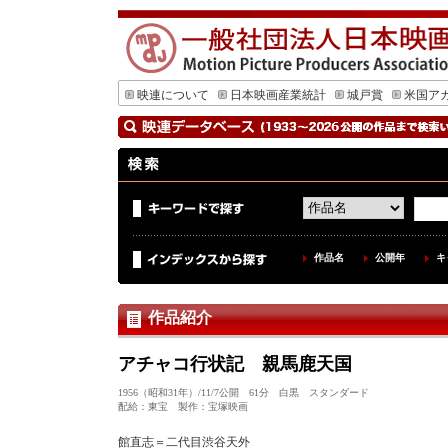
映連について
日本映画産業統計
城戸賞
米国ア
作品名
公開年
キ
作品紹介
アチャコ行状記 親馬鹿天国
1956（昭和31年）/11/7公開 61分 白黒 スタンダード
配給：東宝 製作：宝塚映画
館直志＝二代目渋谷天外