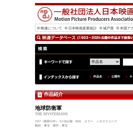
映連について
日本映画産業統計
城戸賞
米国ア
作品名
公開年
キ
作品紹介
地球防衛軍
THE MYSTERIANS
1957（昭和32年）/12/28公開 89分 カラー シネマスコープ
配給：東宝 製作：東宝