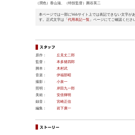
（潤色）香山滋、（特技監督）圓谷英二
本ページでは一部にWebサイト上では表記できない文字が
す。正式文字は「
代用表記一覧
」ページにてご確認くださ
原作：
丘見丈二郎
監督：
本多猪四郎
脚本：
木村武
音楽：
伊福部昭
撮影：
小泉一
照明：
岸田九一郎
美術：
安倍輝明
録音：
宮崎正信
編集：
岩下廣一