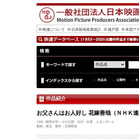
映連について
日本映画産業統計
城戸賞
米国ア
作品名
公開年
キ
作品紹介
お父さんはお人好し 花嫁善哉（ＮＨＫ
1958（昭和33年）/3/12公開 62分 白黒 スタンダード
配給：東宝 製作：宝塚映画