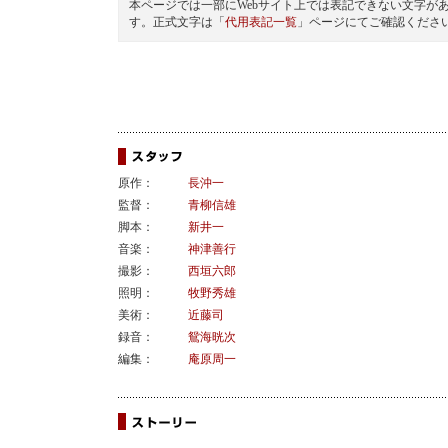
本ページでは一部にWebサイト上では表記できない文字が
す。正式文字は「
代用表記一覧
」ページにてご確認くださ
原作：
長沖一
監督：
青柳信雄
脚本：
新井一
音楽：
神津善行
撮影：
西垣六郎
照明：
牧野秀雄
美術：
近藤司
録音：
鴛海晄次
編集：
庵原周一