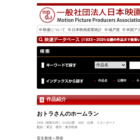
映連について
日本映画産業統計
城戸賞
米国ア
作品名
公開年
キ
作品紹介
おトラさんのホームラン
1958（昭和33年）/3/18公開 56分 白黒 スタンダード
配給：東宝 製作：東京映画
富生敦雄＝厚雄