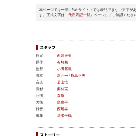
本ページでは一部にWebサイト上では表記できない文字が
す。正式文字は「
代用表記一覧
」ページにてご確認くださ
原案：
西川辰美
原作：
有崎勉
監督：
小田基義
脚本：
新井一
/
原島正夫
音楽：
若山浩一
撮影：
栗林実
照明：
森康
美術：
島康平
録音：
西尾昇
編集：
廣瀬千鶴