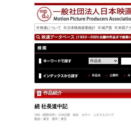
映連について
日本映画産業統計
城戸賞
米国ア
作品名
公開年
キ
作品紹介
続 社長道中記
1961（昭和36年）/5/30公開 88分 カラー シネマスコープ
配給：東宝 製作：東宝