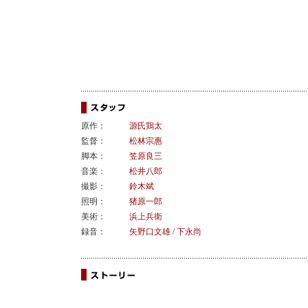
原作：
源氏鶏太
監督：
松林宗惠
脚本：
笠原良三
音楽：
松井八郎
撮影：
鈴木斌
照明：
猪原一郎
美術：
浜上兵衛
録音：
矢野口文雄
/
下永尚