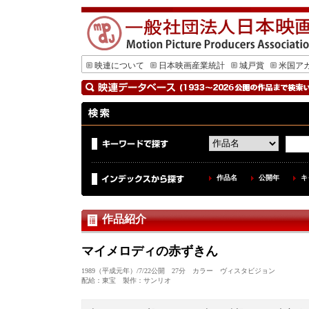
映連について
日本映画産業統計
城戸賞
米国ア
作品名
公開年
キ
作品紹介
マイメロディの赤ずきん
1989（平成元年）/7/22公開 27分 カラー ヴィスタビジョン
配給：東宝 製作：サンリオ