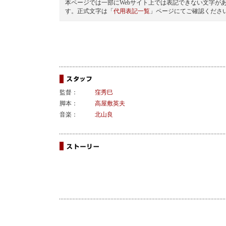
本ページでは一部にWebサイト上では表記できない文字が
す。正式文字は「
代用表記一覧
」ページにてご確認くださ
監督：
窪秀巳
脚本：
高屋敷英夫
音楽：
北山良