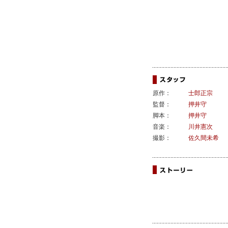
原作：
士郎正宗
監督：
押井守
脚本：
押井守
音楽：
川井憲次
撮影：
佐久間未希