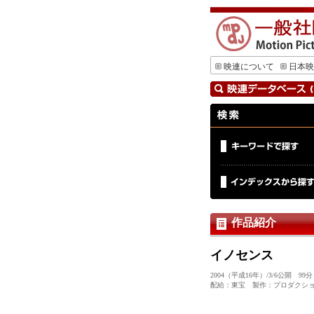
映連について
日本映
作品紹介
イノセンス
2004（平成16年）/3/6公開 
配給：東宝 製作：プロダクションI.G