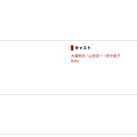
大塚明夫
/
山寺宏一
/
田中敦子
Ruby