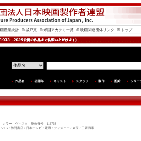
画産業統計
城戸賞
米国アカデミー賞
映画関連団体リンク
トップ
作品名
公開年
キャスト
スタッフ
製作
配給
シリー
99分 カラー ヴィスタ 映倫番号：116739
 / 徳間書店 / 日本テレビ / 電通 / ディズニー / 東宝 / 三菱商事