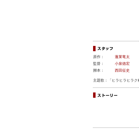
原作：
蓬莱竜太
監督：
小泉徳宏
脚本：
西田征史
主題歌：「ヒラヒラヒラク