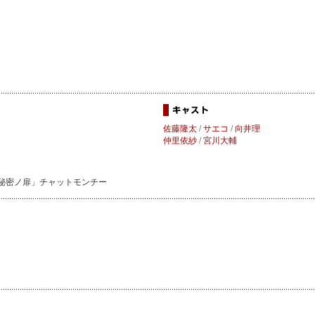
佐藤隆太
/
サエコ
/
向井理
仲里依紗
/
宮川大輔
秘密ノ扉」チャットモンチー