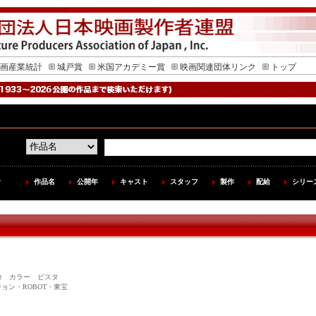
画産業統計
城戸賞
米国アカデミー賞
映画関連団体リンク
トップ
作品名
公開年
キャスト
スタッフ
製作
配給
シリー
 120分 カラー ビスタ
ョン・ROBOT・東宝