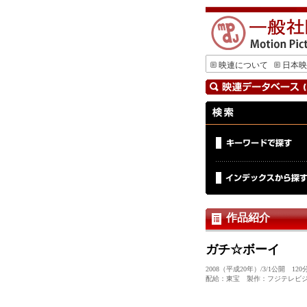
映連について
日本映
作品紹介
ガチ☆ボーイ
2008（平成20年）/3/1公開
配給：東宝 製作：フジテレビジ