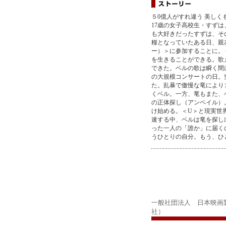
５0億人がすれ違う 美しく
17歳の女子高校生・すず
も大好きだったすずは、そ
糧となっていたある日、親
ー）＞に参加することに。
を生きることができる。歌
できた。ベルの歌は瞬く間
の大規模コンサートの日。
た。乱暴で傲慢な竜により
くベル。一方、竜もまた、
の正体探し（アンベイル）
け始める。＜U＞と現実世
速する中、ベルは竜を探し
った一人の「誰か」に届く
うひとりの自分。もう、ひ
一般社団法人 日本映画
社）