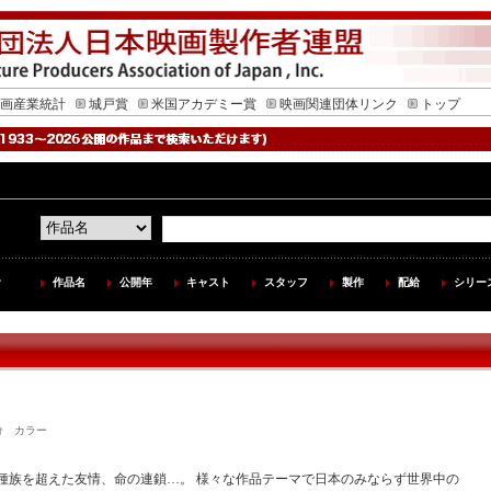
画産業統計
城戸賞
米国アカデミー賞
映画関連団体リンク
トップ
作品名
公開年
キャスト
スタッフ
製作
配給
シリー
 121分 カラー
種族を超えた友情、命の連鎖…。 様々な作品テーマで日本のみならず世界中の