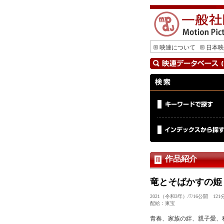
映連について
日本映
作品紹介
竜とそばかすの姫
2021（令和3年）/7/16公開
配給：東宝
青春、家族の絆、親子愛、