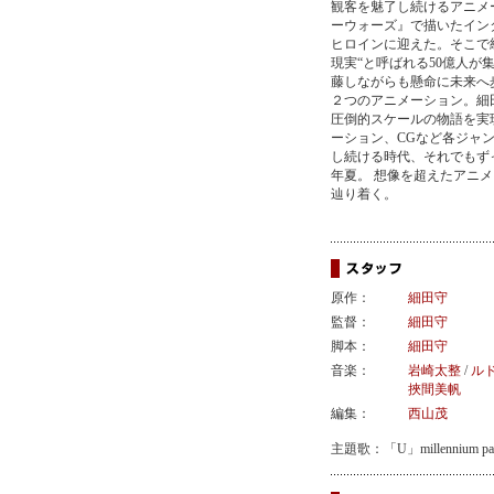
観客を魅了し続けるアニメ
ーウォーズ』で描いたイン
ヒロインに迎えた。そこで
現実“と呼ばれる50億人
藤しながらも懸命に未来へ
２つのアニメーション。細
圧倒的スケールの物語を実
ーション、CGなど各ジャ
し続ける時代、それでもずっ
年夏。 想像を超えたアニ
辿り着く。
原作：
細田守
監督：
細田守
脚本：
細田守
音楽：
岩崎太整
/
ル
挾間美帆
編集：
西山茂
主題歌：「U」millennium parad