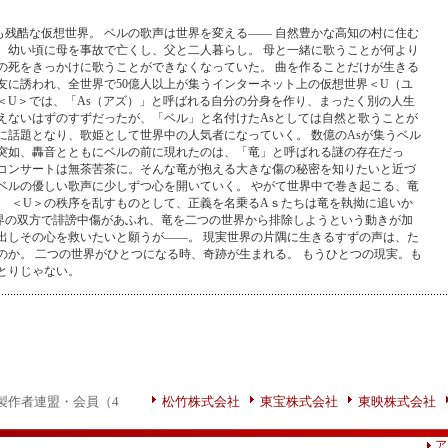
も残酷な仮想世界。 ベルの歌声は世界を変える―― 自然豊かな高知の村に住む
は、幼い頃に母を事故で亡くし、父と二人暮らし。 母と一緒に歌うことが何より
の死をきっかけに歌うことができなくなっていた。 曲を作ることだけが生きる
友に誘われ、全世界で50億人以上が集うインターネット上の仮想世界＜U（ユ
＜U＞では、「As（アズ）」と呼ばれる自分の分身を作り、まったく別の人生
えないはずのすずだったが、「ベル」と名付けたAsとしては自然と歌うことが
に話題となり、歌姫として世界中の人気者になっていく。 数億のAsが集うベル
突如、轟音とともにベルの前に現れたのは、「竜」と呼ばれる謎の存在だっ
コンサートは無茶苦茶に。そんな竜が抱える大きな傷の秘密を知りたいと近づ
ベルの優しい歌声に少しずつ心を開いていく。 やがて世界中で巻き起こる、竜
。 ＜U＞の秩序を乱すものとして、正義を名乗るAｓたちは竜を執拗に追いか
界の双方で誹謗中傷があふれ、竜を二つの世界から排除しようという動きが加
出しその心を救いたいと願うが――。 現実世界の片隅に生きるすずの声は、た
のか。 二つの世界がひとつになる時、奇跡が生まれる。 もうひとつの現実。も
とりじゃない。
製作者連盟・会員（4
松竹株式会社
東宝株式会社
東映株式会社
ア