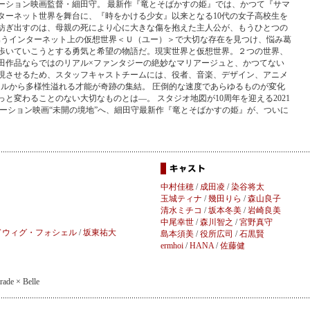
ーション映画監督・細田守。 最新作『竜とそばかすの姫』では、かつて『サマ
ターネット世界を舞台に、『時をかける少女』以来となる10代の女子高校生を
紡ぎ出すのは、母親の死により心に大きな傷を抱えた主人公が、もうひとつの
が集うインターネット上の仮想世界＜Ｕ（ユー）＞で大切な存在を見つけ、悩み葛
歩いていこうとする勇気と希望の物語だ。現実世界と仮想世界。２つの世界、
田作品ならではのリアル×ファンタジーの絶妙なマリアージュと、かつてない
現させるため、スタッフキャストチームには、役者、音楽、デザイン、アニメ
ンルから多様性溢れる才能が奇跡の集結。 圧倒的な速度であらゆるものが変化
と変わることのない大切なものとは―。 スタジオ地図が10周年を迎える2021
メーション映画“未開の境地”へ、細田守最新作『竜とそばかすの姫』が、ついに
中村佳穂
/
成田凌
/
染谷将太
玉城ティナ
/
幾田りら
/
森山良子
清水ミチコ
/
坂本冬美
/
岩崎良美
中尾幸世
/
森川智之
/
宮野真守
ドウィグ・フォシェル
/
坂東祐大
島本須美
/
役所広司
/
石黒賢
ermhoi
/
HANA
/
佐藤健
e × Belle