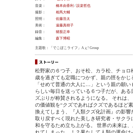
音楽：
橋本由香利
/
設楽哲也
撮影：
相馬大輔
照明：
佐藤浩太
美術：
遠藤真樹子
録音：
猪股正幸
編集：
森下博昭
主題歌：「でこぼこライフ」Aぇ! Group
松野家の６つ子、おそ松、カラ松、チョロ
歳を過ぎても定職につかず、親の脛をかじ
「せめて普通の大人に…」という親の願い
らしい毎日を送っている６つ子だが、ある
ズぶりが称賛されるようになる。 それは
の価値観を“クズであればクズであるほど素
換えてしまう、『人類クズ化計画』の影響
取り戻すべく現れた美しき研究者・サクラ
和を守るため立ち上がる。 世界の未来は、
れてしまった…！？果たして人類の運命は