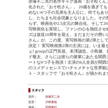
赤塚不二夫の名作ギャグ漫画「おそ松くん」
化された「おそ松さん」。 20歳を過ぎて
めない6つ子の兄弟を主人公に、何でもあ
し、たちまち社会現象となりました。その
らず、映画化や2.5次元の舞台化、そして202
写映画化も実現し、ファンの心を熱狂させ続
ズは放送10周年を迎え、まだまだその勢
さん』が、この度、実写映画の第2弾とし
決定！ 実写映画第2弾の主演には、いま最
ぇ! groupの正門良規、末澤誠也、小島健
ド敬太、さらには彼らの後輩にあたる関西
ートな6つ子を熱演！主演の6人全員が関
のコメディセンスでハチャメチャな世界観
ト・スタッフで『おそ松さん』が描かれま
原作：
赤塚不二夫
監督：
川村泰祐
脚本：
宅間孝行