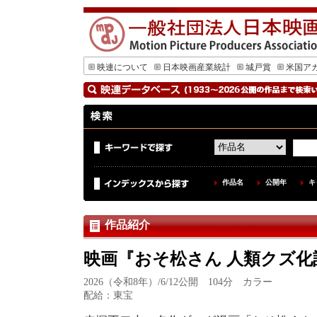
映連について
日本映画産業統計
城戸賞
米国ア
作品名
公開年
キ
作品紹介
映画『おそ松さん 人類クズ化計画
2026（令和8年）/6/12公開 104分 カラー
配給：東宝