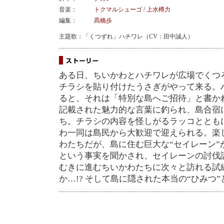
音楽：
トクマルシューゴ
/
上水樽力
編集：
髙橋歩
主題歌：「くつずれ」ハチワレ（CV：田中誠人）
ある日、ちいかわとハチワレが広場でくつ
チラシを貼り付けたうさぎがやって来る。
ると、それは「特別な島へご招待」と書か
記載された魅力的な言葉に釣られ、島合宿
ち。チラシの内容を怪しがるラッコととも
わ一同は島民から大歓迎で迎えられる。楽
わたちだが、島に住む巨大な“セイレーン”
という事実を聞かされ、セイレーンの討伐
むきに進むちいかわたちに次々と訪れる試
か…!? そして島に隠された本当の“ひみつ”