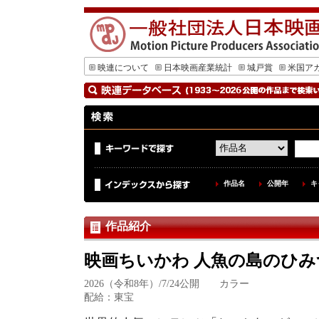
映連について
日本映画産業統計
城戸賞
米国ア
作品名
公開年
キ
作品紹介
映画ちいかわ 人魚の島のひみ
2026（令和8年）/7/24公開 カラー
配給：東宝