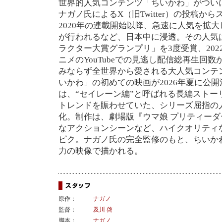
世界的人気コンテンツ「ちいかわ」がつい
ナガノ氏によるX（旧Twitter）の投稿か
2020年の連載開始以降、急速に人気を拡
が行われるなど、日本中に浸透。その人気
ラクター大賞グランプリ」を3度受賞、20
ニメのYouTubeでの見逃し配信総再生回
みならず全世界から愛される大人気コンテ
いかわ」の初めての映画が2026年夏に公開
は、“セイレーン編”と呼ばれる長編ストー
トレンドを賑わせていた、シリーズ屈指の
化。制作は、劇場版『ウマ娘 プリティーダ
なアクションシーンなど、ハイクオリティ
ピク。ナガノ氏の完全監修のもと、ちいか
力の映像で描かれる。
原作：
ナガノ
監督：
及川 啓
脚本：
ナガノ