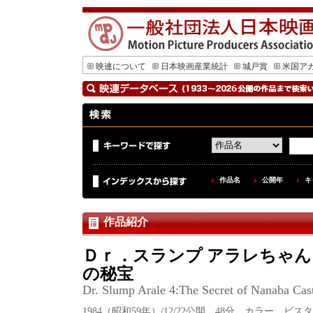
映連について
日本映画産業統計
城戸賞
米国ア
作品名
公開年
キ
作品紹介
Ｄｒ．スランプ アラレちゃ
の秘宝
Dr. Slump Arale 4:The Secret of Nanaba Cas
1984（昭和59年）/12/22公開 48分 カラー ビ