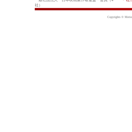
社）
Copyrights © Motion 