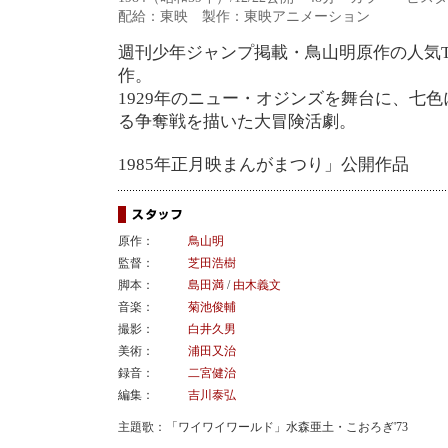
配給：東映 製作：東映アニメーション
週刊少年ジャンプ掲載・鳥山明原作の人気T
作。
1929年のニュー・オジンズを舞台に、七色
る争奪戦を描いた大冒険活劇。
1985年正月映まんがまつり」公開作品
原作：
鳥山明
監督：
芝田浩樹
脚本：
島田満
/
由木義文
音楽：
菊池俊輔
撮影：
白井久男
美術：
浦田又治
録音：
二宮健治
編集：
吉川泰弘
主題歌：「ワイワイワールド」水森亜土・こおろぎ'73