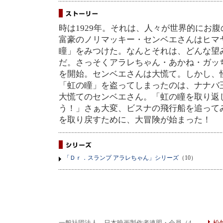
時は1929年。それは、人々が世界的にお
富豪のノリマッキー・センベエさんはヒマ
瞳」をみつけた。なんとそれは、どんな望
だ。さっそくアラレちゃん・あかね・ガッ
を開始。センベエさんは大慌て。しかし、
「虹の瞳」を盗ってしまったのは、ナナバ
大慌てのセンベエさん。「虹の瞳を取り返
う！」さぁ大変、ビスナの飛行船を追って
を取り戻すために、大冒険が始まった！
「Ｄｒ．スランプ アラレちゃん」シリーズ
（10）
一般社団法人 日本映画製作者連盟・会員（4
松