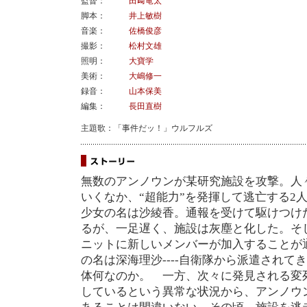
監督：
田﨑竜太
脚本：
井上敏樹
音楽：
佐橋俊彦
撮影：
松村文雄
照明：
大寶学
美術：
大嶋修一
録音：
山本保美
編集：
長田直樹
主題歌：「事件だッ！」ウルフルズ
無数のアンノウンが某研究施設を攻撃。人
いくなか、“超能力”を発揮して逃亡する2
少女の名は沙綾香。通報を受けて駆けつけた
るが、一足遅く、施設は灰塵と化した。そして
ニットに新しいメンバーが加入することが
の名は深海理沙----自衛隊から派遣され
体何なのか。 一方、次々に発見される変
しているという異常な状況から、アンノウン