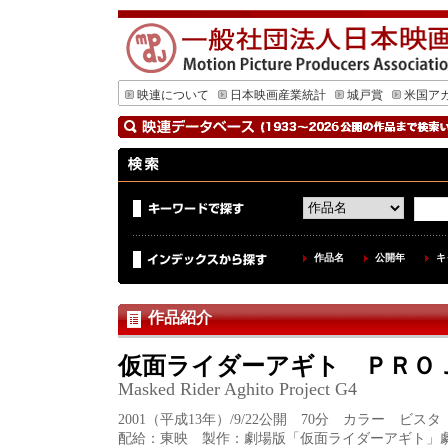
映連について
日本映画産業統計
城戸賞
米国ア
作品名
公開年
キ
作品紹介
仮面ライダーアギト ＰＲＯ
Masked Rider Aghito Project G4
2001（平成13年）/9/22公開 70分 カラー ビス
配給：東映 製作：劇場版「仮面ライダーアギト」