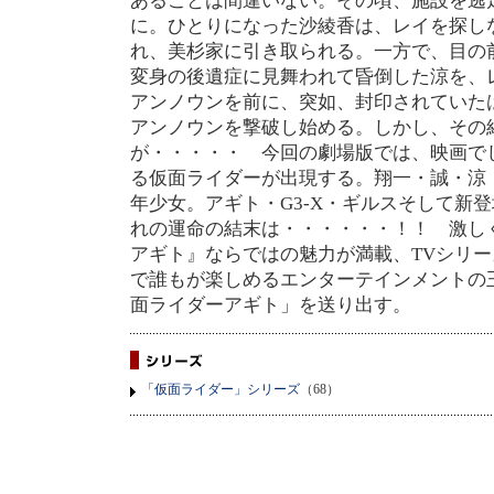
あることは間違いない。その頃、施設を逃
に。ひとりになった沙綾香は、レイを探し
れ、美杉家に引き取られる。一方で、目の
変身の後遺症に見舞われて昏倒した涼を、
アンノウンを前に、突如、封印されていたは
アンノウンを撃破し始める。しかし、その
が・・・・・ 今回の劇場版では、映画で
る仮面ライダーが出現する。翔一・誠・涼
年少女。アギト・G3-X・ギルスそして新
れの運命の結末は・・・・・・！！ 激し
アギト』ならではの魅力が満載、TVシリ
で誰もが楽しめるエンターテインメントの
面ライダーアギト」を送り出す。
「仮面ライダー」シリーズ
（68）