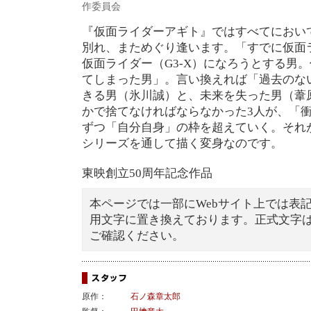
作委員会
『仮面ライダーアギト』ではすべてにおい
別れ、まためぐり逢います。「すでに仮面
仮面ライダー（G3-X）になろうとする男
てしまった男」。言い換えれば「過去のな
きる男（氷川誠）と、未来を失った男（葦
かで捨てなければならなかった3人が、「
ずつ「自分自身」の枠を超えていく。それ
シリーズを通して描く変身なのです。
東映創立50周年記念作品
本ページでは一部にWebサイト上では表
用文字に置き換えております。正式文字
ご確認ください。
原作：
石ノ森章太郎