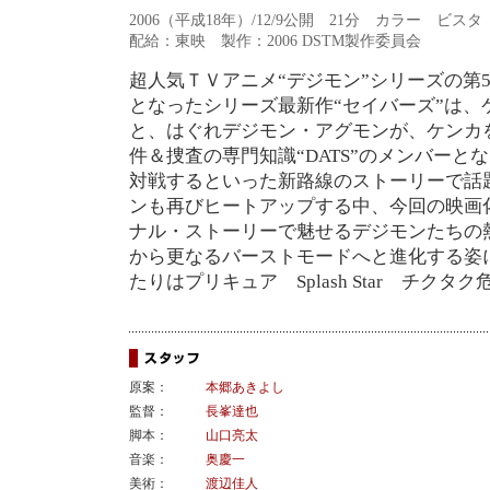
2006（平成18年）/12/9公開 21分 カラー ビス
配給：東映 製作：2006 DSTM製作委員会
超人気ＴＶアニメ“デジモン”シリーズの第
となったシリーズ最新作“セイバーズ”は、
と、はぐれデジモン・アグモンが、ケンカ
件＆捜査の専門知識“DATS”のメンバー
対戦するといった新路線のストーリーで話題
ンも再びヒートアップする中、今回の映画
ナル・ストーリーで魅せるデジモンたちの
から更なるバーストモードへと進化する姿
たりはプリキュア Splash Star チク
原案：
本郷あきよし
監督：
長峯達也
脚本：
山口亮太
音楽：
奥慶一
美術：
渡辺佳人