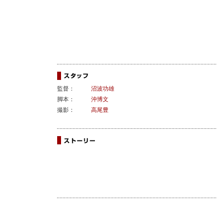
監督：
沼波功雄
脚本：
沖博文
撮影：
高尾豊