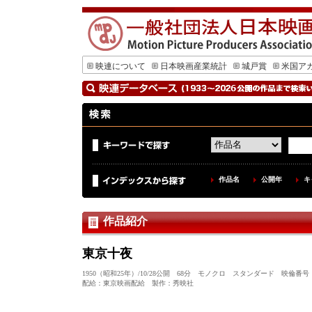
映連について
日本映画産業統計
城戸賞
米国ア
作品名
公開年
キ
作品紹介
東京十夜
1950（昭和25年）/10/28公開 68分 モノクロ スタンダード 映倫番号
配給：東京映画配給 製作：秀映社