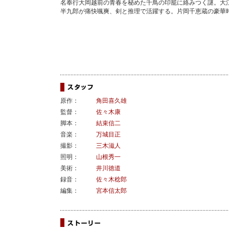
名奉行大岡越前の青春を秘めた千鳥の印籠に絡みつく謎。大
半九郎が痛快颯爽、剣と推理で活躍する。片岡千恵蔵の豪華
原作：
角田喜久雄
監督：
佐々木康
脚本：
結束信二
音楽：
万城目正
撮影：
三木滋人
照明：
山根秀一
美術：
井川徳道
録音：
佐々木稔郎
編集：
宮本信太郎