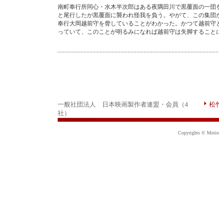
南町奉行所同心・水木半次郎はある夜隅田川で黒覆面の一団
と尾行したが黒覆面に襲われ怪我を負う。やがて、この集団
奉行大岡越前守を脅していることがわかった。かつて越前守
っていて、このことが明るみになれば越前守は失脚すること
一般社団法人 日本映画製作者連盟・会員（4
松
社）
Copyrights © Motion 