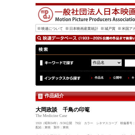
映連について
日本映画産業統計
城戸賞
米国ア
作品名
公開年
キ
作品紹介
大岡政談 千鳥の印篭
The Medicine Case
1959（昭和34年）/9/30公開 79分 カラー シネマスコープ 映倫番号：
配給：東映 製作：東映