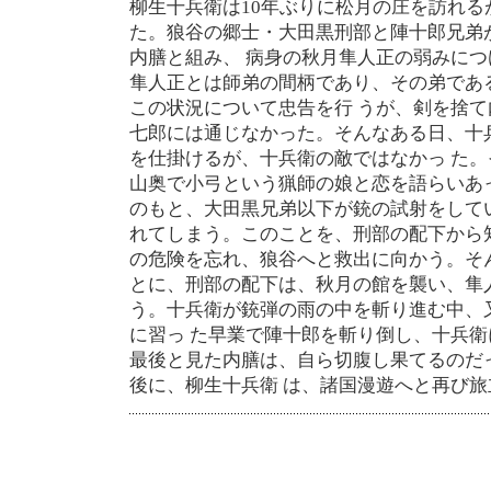
柳生十兵衛は10年ぶりに松月の庄を訪れる
た。狼谷の郷士・大田黒刑部と陣十郎兄弟
内膳と組み、 病身の秋月隼人正の弱みに
隼人正とは師弟の間柄であり、その弟であ
この状況について忠告を行 うが、剣を捨
七郎には通じなかった。そんなある日、十
を仕掛けるが、十兵衛の敵ではなかっ た
山奥で小弓という猟師の娘と恋を語らいあ
のもと、大田黒兄弟以下が銃の試射をして
れてしまう。このことを、刑部の配下から
の危険を忘れ、狼谷へと救出に向かう。そ
とに、刑部の配下は、秋月の館を襲い、隼
う。十兵衛が銃弾の雨の中を斬り進む中、
に習っ た早業で陣十郎を斬り倒し、十兵
最後と見た内膳は、自ら切腹し果てるのだ
後に、柳生十兵衛 は、諸国漫遊へと再び