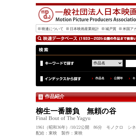
映連について
日本映画産業統計
城戸賞
米国ア
作品名
公開年
キ
作品紹介
柳生一番勝負 無頼の谷
Final Bout of The Yagyu
1961（昭和36年）/10/22公開 86分 モノクロ 
配給：東映 製作：東映