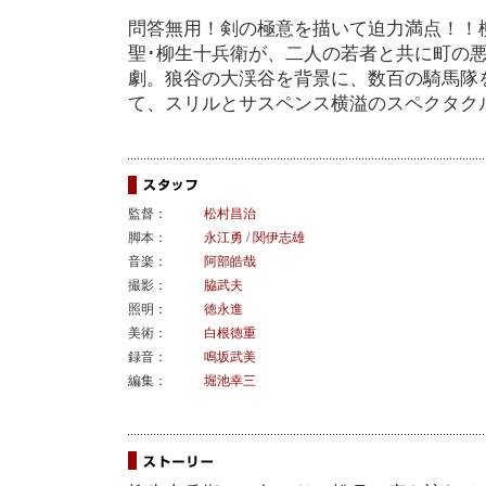
問答無用！剣の極意を描いて迫力満点！！
聖･柳生十兵衛が、二人の若者と共に町の
劇。狼谷の大渓谷を背景に、数百の騎馬隊
て、スリルとサスペンス横溢のスペクタク
監督：
松村昌治
脚本：
永江勇
/
関伊志雄
音楽：
阿部皓哉
撮影：
脇武夫
照明：
徳永進
美術：
白根徳重
録音：
鳴坂武美
編集：
堀池幸三