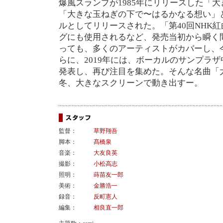
爆風スランプが1985年にリリースした「
「大きな玉ねぎの下で〜はるかなる想い」
ルとしてリリースされた。「第40回NHK
グにも使用されるなど、発売当初から瞬く間
っても、多くのアーティストがカバーし、
らに、2019年には、ボーカルのサンプラザ
発表し、再び注目を集めた。そんな名曲「
冬、大きなスクリーンで動き出すー。
監督：
草野翔吾
脚本：
髙橋泉
音楽：
大友良英
撮影：
小松高志
照明：
蒔苗友一郎
美術：
金勝浩一
録音：
反町憲人
編集：
相良直一郎