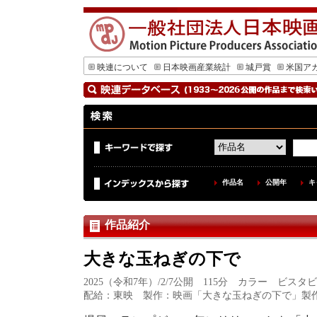
映連について
日本映画産業統計
城戸賞
米国ア
作品名
公開年
キ
作品紹介
大きな玉ねぎの下で
2025（令和7年）/2/7公開 115分 カラー ビスタ
配給：東映 製作：映画「大きな玉ねぎの下で」製