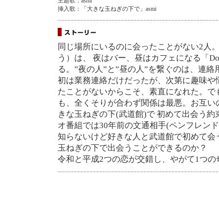
主題歌：asmi
挿入歌：「大きな玉ねぎの下で」asmi
同じ場所にいるのに会ったことがない2人
う）は、 夜はバー、昼はカフェになる「Do
る。”夜の人”と”昼の人”を繋ぐのは、連
初は業務連絡だけだったが、次第に趣味や
たことがないからこそ、素直になれた。で
も、全くそりが合わず関係は最悪。お互い
きな玉ねぎの下(武道館)で 初めて出会う
オ番組では30年前の文通相手(ペンフレン
知らないけど好きな人と武道館で初めて会
玉ねぎの下で出会うことができるのか？
令和と平成2つの恋が交錯し、やがて1つの