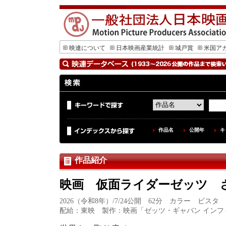
映連について
日本映画産業統計
城戸賞
米国ア
作品名
公開年
キ
作品紹介
映画 仮面ライダーゼッツ 
2026（令和8年）/7/24公開 62分 カラー ビスタ
配給：東映 製作：映画「ゼッツ・ギャバン インフ