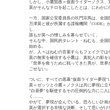
しかし、小鷹賢政＝仮面ライダーノクス、
莫がそんなテロを起こしたとは、にわかに
一方、国家公安委員長の玖門宗馬は、全国
万津莫と彼が所属する諜報機関『CODE』
し、
誰もが莫への憎しみを募らせていく。
そんな中、国民的タレント・ねむも、全国
始める。
が、人々はねむの言葉すらもフェイクでは
莫の無実を確信する小鷹は、真犯人の影を
『世界を救うために戦ってきた男が、世界
ごせない』
ついに、すべての黒幕”仮面ライダー夢現”
莫＝ゼッツと小鷹＝ノクスは共に夢現に立
”白昼夢”を駆使するその圧倒的な力に二人
く……。
やがて、夢現が企んでいる、恐ろしい計画
莫が選択する非情な決断、そして思いがけ