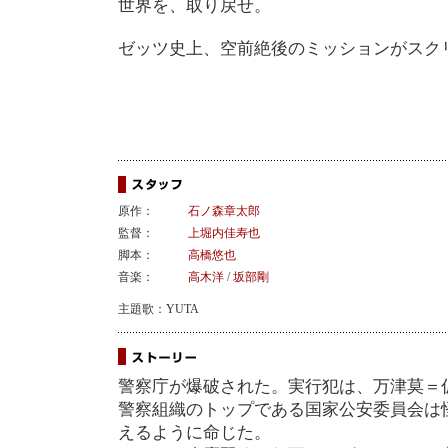
世界を、取り戻せ。
ゼッツ史上、空前絶後のミッションがスク
原作：
石ノ森章太郎
監督：
上堀内佳寿也
脚本：
高橋悠也
音楽：
高木洋
/
坂部剛
主題歌：YUTA
警察庁が爆破された。実行犯は、万津莫＝
警察組織のトップである国家公安委員会は
えるように命じた。