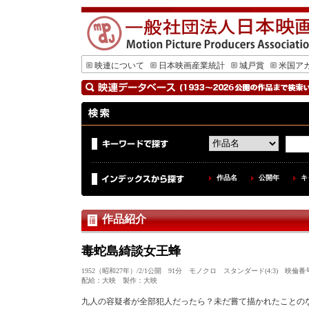
映連について
日本映画産業統計
城戸賞
米国ア
作品名
公開年
キ
作品紹介
毒蛇島綺談女王蜂
1952（昭和27年）/2/1公開 91分 モノクロ スタンダード(4:3) 映倫番
配給：大映 製作：大映
九人の容疑者が全部犯人だったら？未だ嘗て描かれたことの