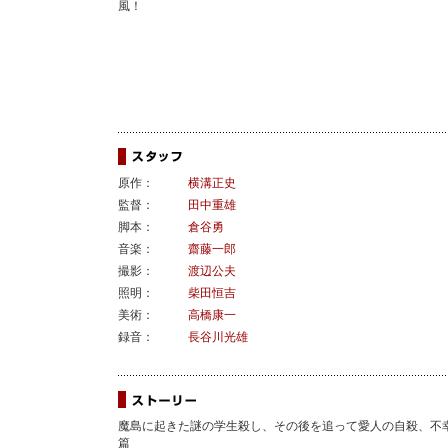
風！
原作：
横溝正史
監督：
田中重雄
脚本：
倉谷勇
音楽：
齋藤一郎
撮影：
渡辺公夫
照明：
柴田恒吉
美術：
高橋康一
録音：
長谷川光雄
魔島に起きた謎の学生殺し、その後を追って愛人の自殺、不
篇