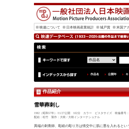
映連について
日本映画産業統計
城戸賞
米国ア
作品名
公開年
キ
作品紹介
雪華葬刺し
1982（昭和57年）/11/27公開 102分 カラー ビスタサイズ 映倫番号：
配給：松竹 製作：大映 / 大映インターナショナル
異端の刺青師、彫経の彫り方は情交中に肌に墨を入れるとい