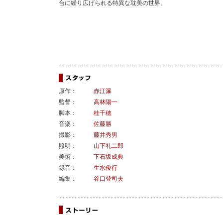
台に繰り広げられる特異な耽美の世界。
原作：
赤江瀑
監督：
高林陽一
脚本：
桂千穂
音楽：
佐藤勝
撮影：
藤井秀男
照明：
山下礼二郎
美術：
下石坂成典
録音：
生水俊行
編集：
谷口登司夫