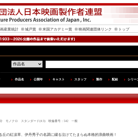
画産業統計
城戸賞
米国アカデミー賞
映画関連団体リンク
トップ
作品名
公開年
キャスト
スタッフ
製作
配給
シリー
 69分 モノクロ スタンダード(4:3) 映倫番号：542 一般
る丘の紅涙草、伊丹秀子の名調に綴る泣けてたまらぬ本格的浪曲映画！