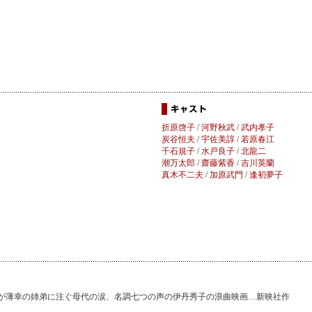
折原啓子
/
河野秋武
/
武内孝子
炭谷恒夫
/
宇佐美諄
/
若原春江
千石規子
/
水戸良子
/
北龍二
潮万太郎
/
齋藤紫香
/
吉川英蘭
真木不二夫
/
加原武門
/
逢初夢子
が薄幸の姉弟に注ぐ母代の涙、名調七つの声の伊丹秀子の浪曲映画…新映社作