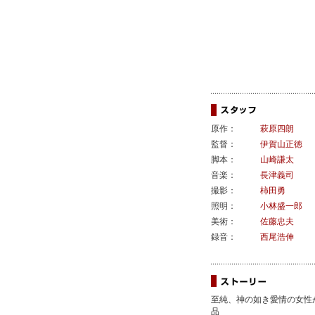
原作：
萩原四朗
監督：
伊賀山正徳
脚本：
山崎謙太
音楽：
長津義司
撮影：
柿田勇
照明：
小林盛一郎
美術：
佐藤忠夫
録音：
西尾浩伸
至純、神の如き愛情の女性
品