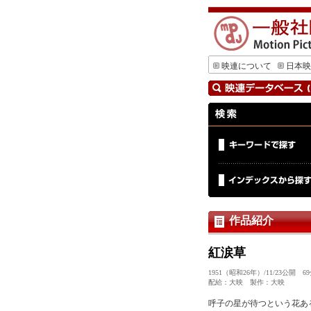
映連について
日本映
作品紹介
紅涙草
1951（昭和26年）/11/23公開
配給：大映 製作：大映
呼子の星が待つという花あ