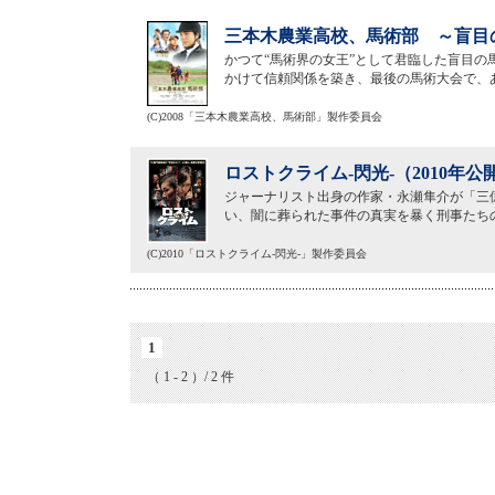
三本木農業高校、馬術部 ～盲目の
かつて“馬術界の女王”として君臨した盲目
かけて信頼関係を築き、最後の馬術大会で、
(C)2008「三本木農業高校、馬術部」製作委員会
ロストクライム-閃光-（2010年公
ジャーナリスト出身の作家・永瀬隼介が「三
い、闇に葬られた事件の真実を暴く刑事たち
(C)2010「ロストクライム-閃光-」製作委員会
1
（ 1 - 2 ）/ 2 件