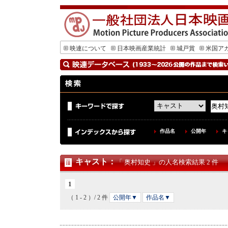
映連について
日本映画産業統計
城戸賞
米国ア
作品名
公開年
キ
キャスト
：
「 奥村知史 」の人名検索結果 2 件
1
（ 1 - 2 ）/ 2 件
公開年▼
作品名▼