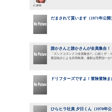
(C)東映
だまされて貰います（1971年公開
誰かさんと誰かさんが全員集合！！
「ズンドコズンドコ全員集合!!」に続くザ・
渡辺祐介による共同執筆。撮影は荒野諒一が
ドリフターズですよ！冒険冒険また
ひらヒラ社員 夕日くん（1970年