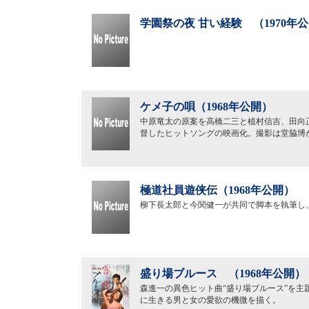
学園祭の夜 甘い経験 （1970年
ケメ子の唄（1968年公開）
中原竜太の原案を高橋二三と植村信吉、田向
督したヒットソングの映画化。撮影は堂脇博
極道社員遊侠伝（1968年公開）
柳下長太郎と今関健一が共同で脚本を執筆し
盛り場ブルース （1968年公開）
森進一の異色ヒット曲“盛り場ブルース”を
に生きる男と女の愛欲の機微を描く。