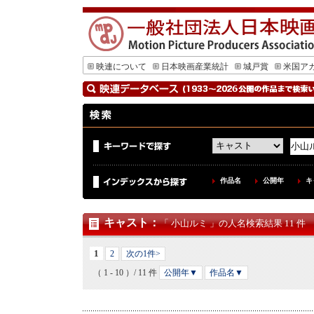
映連について
日本映画産業統計
城戸賞
米国ア
作品名
公開年
キ
キャスト
：
「 小山ルミ 」の人名検索結果 11 件
1
2
次の1件>
（ 1 - 10 ）/ 11 件
公開年▼
作品名▼