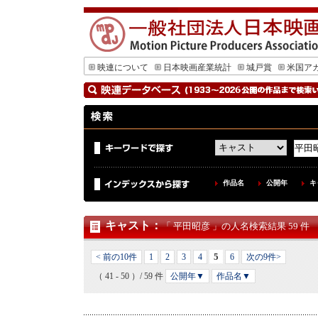
映連について
日本映画産業統計
城戸賞
米国ア
作品名
公開年
キ
キャスト
：
「 平田昭彦 」の人名検索結果 59 件
5
< 前の10件
1
2
3
4
6
次の9件>
（ 41 - 50 ）/ 59 件
公開年▼
作品名▼