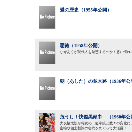
愛の歴史（1955年公開）
悪徳（1958年公開）
なぜあくが現代人を魅惑するのか！悪に憧れ
朝（あした）の並木路（1936年公
危うし！快傑黒頭巾 （1960年公
大友柳太朗が得意の二挺拳銃と数々の変化に
密輸や領土割譲の密約をめぐって大活躍！