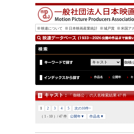
映連について
日本映画産業統計
城戸賞
米国ア
作品名
公開年
キ
キャスト
：
「 御橋公 」の人名検索結果 47 件
1
2
3
4
5
次の10件>
（ 1 - 10 ）/ 47 件
公開年▼
作品名▼