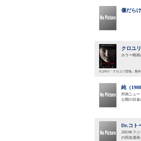
傷だらけ
クロユリ
ホラー映画
(C)2013「クロユリ団地」製
純（19
邦画ニュー
公開の目途
Dr.コ
2003年
の同名漫画