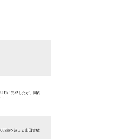
年4月に完成したが、国内
ー・・・
00万部を超える山田貴敏