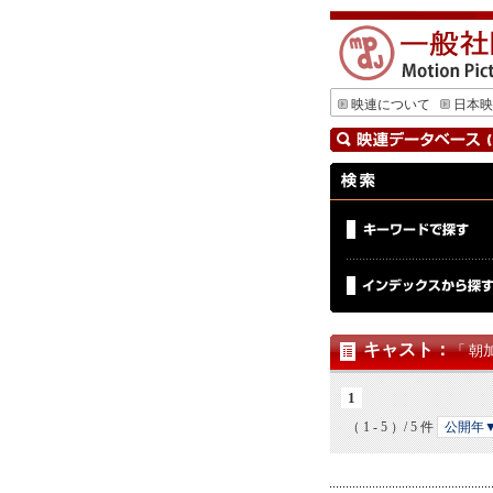
映連について
日本映
キャスト
：
「 朝
1
（ 1 - 5 ）/ 5 件
公開年