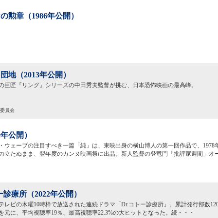
の勲章（1986年公開）
団地（2013年公開）
の巨匠『リング』シリーズの中田秀夫監督が挑む、日本恐怖映画の最高峰。
作委員会
80年公開）
・ウェーブの注目すべき一篇「純」は、東映出身の横山博人の第一回作品で、1978
の立たぬまま、翌年度のカンヌ映画祭に出品。新人監督の登竜門「批評家週間」オ
トー診療所（2022年公開）
フジテレビの木曜10時枠で放送された連続ドラマ「Dr.コトー診療所」。累計発行部数12
を元に、平均視聴率19％、最高視聴率22.3%の大ヒットとなった。続・・・