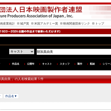
画産業統計
城戸賞
米国アカデミー賞
映画関連団体リンク
トップ
作品名
公開年
キャスト
スタッフ
製作
配給
シリー
加真由美 」の人名検索結果 5 件
▼
作品名▼