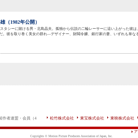
雄（1982年公開）
エクスタシーに賭ける男・北島晶夫。孤独から伝説の二輪レーサーに這い上がった彼は
だ。彼を取り巻く美女の群れ―デザイナー、財閥令嬢、銀行家の妻、いずれも単な
製作者連盟・会員（4
松竹株式会社
東宝株式会社
東映株式会社
ア
Copyrights © Motion Picture Producers Association of Japan, Inc.