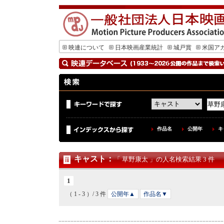
映連について
日本映画産業統計
城戸賞
米国ア
作品名
公開年
キ
キャスト
：
「 草野康太 」の人名検索結果 3 件
1
（ 1 - 3 ）/ 3 件
公開年▲
作品名▼