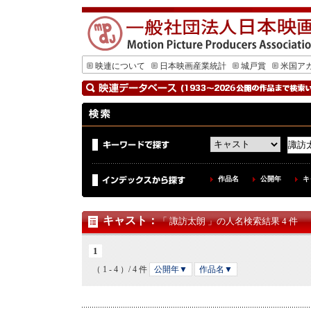
映連について
日本映画産業統計
城戸賞
米国ア
作品名
公開年
キ
キャスト
：
「 諏訪太朗 」の人名検索結果 4 件
1
（ 1 - 4 ）/ 4 件
公開年▼
作品名▼