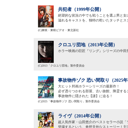
共犯者（1999年公開）
絶望的な状況の中でも戦うことを選ぶ男と女
溢れるキャストを、独特の乾いたタッチとス
(C)東映・東映ビデオ・東北新社
クロユリ団地（2013年公開）
ホラー映画の巨匠『リング』シリーズの中田
(C)2013「クロユリ団地」製作委員会
事故物件ゾク 恐い間取り（2025
大ヒット邦画ホラーシリーズの最新作！
必ず憑りつかれる部屋、古い旅館、降霊する
事故物件に隠された【謎】に迫る！
(C)2025「事故物件ゾク 恐い間取り」製作委員会
ライヴ（2014年公開）
超人気作家・山田悠介のベストセラー小説「
登場するという、奇想天外なストーリー！主