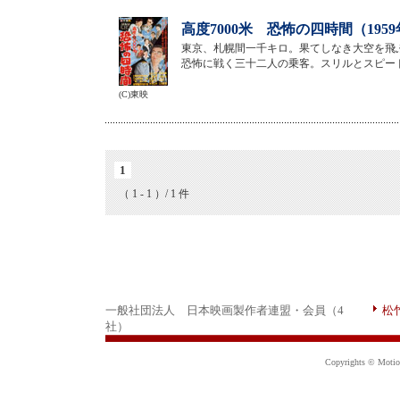
高度7000米 恐怖の四時間（195
東京、札幌間一千キロ。果てしなき大空を飛
恐怖に戦く三十二人の乗客。スリルとスピー
(C)東映
1
（ 1 - 1 ）/ 1 件
一般社団法人 日本映画製作者連盟・会員（4
松
社）
Copyrights © Motion 