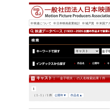
映連について
日本映画産業統計
城戸賞
米国ア
作品名
公開年
キ
キャスト
：
「 金子明夫 」の人名検索結果 1 件
1
（ 1 - 1 ）/ 1 件
公開年▼
作品名▲