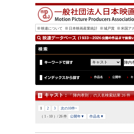
映連について
日本映画産業統計
城戸賞
米国ア
作品名
公開年
キ
キャスト
：
「 陣内孝則 」の人名検索結果 26 件
1
2
3
次の10件>
（ 1 - 10 ）/ 26 件
公開年▼
作品名▼