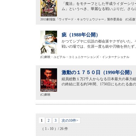
「魔法」をモチーフとした平成ライダーシリ
ム」というべき、華麗なる戦いぶりだ。さら
2013劇場版「ウィザード・キョウリュウジャー」製作委員会 (C)石
疵（1988年公開）
かつてシブヤに伝説の都会派ヤクザがいた。
戦いの場では、生涯一度も銃や刃物を持たず
(C)東映・ユピテル・コミュニケーションズ・インターナショナル
激動の１７５０日（1990年公開）
組員総数１万2千人からなる日本最大の暴力組
の終結に至る約5年間、1750日にもわたる
(C)東映
1
2
3
次の10件>
（ 1 - 10 ）/ 26 件