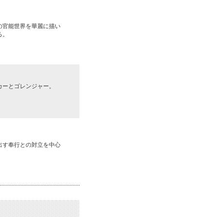
の官能世界を華麗に描い
る。
カーとゴレンジャー。
出す奉行との対立を中心