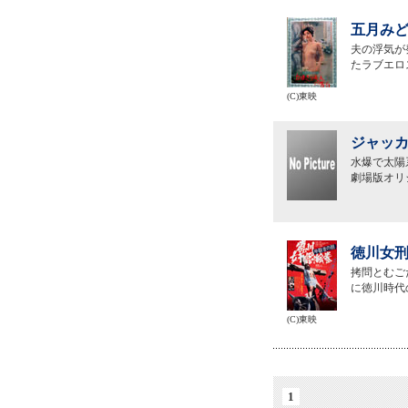
五月みど
夫の浮気が
たラブエロ
(C)東映
ジャッカ
水爆で太陽
劇場版オリ
徳川女刑
拷問とむご
に徳川時代
(C)東映
1