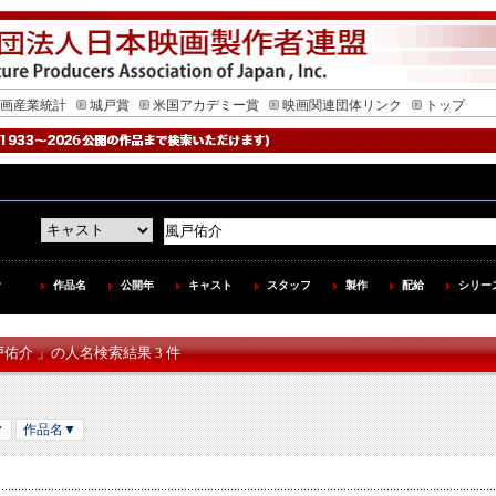
画産業統計
城戸賞
米国アカデミー賞
映画関連団体リンク
トップ
作品名
公開年
キャスト
スタッフ
製作
配給
シリー
戸佑介 」の人名検索結果 3 件
▼
作品名▼