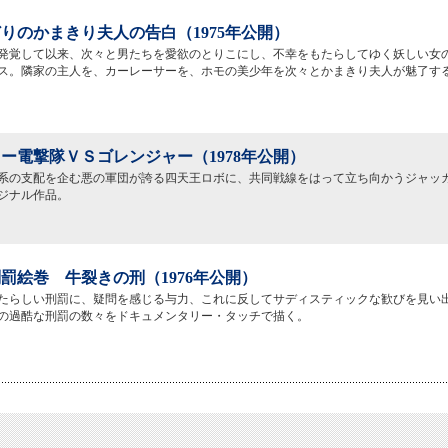
りのかまきり夫人の告白（1975年公開）
発覚して以来、次々と男たちを愛欲のとりこにし、不幸をもたらしてゆく妖しい女
ス。隣家の主人を、カーレーサーを、ホモの美少年を次々とかまきり夫人が魅了す
ー電撃隊ＶＳゴレンジャー（1978年公開）
系の支配を企む悪の軍団が誇る四天王ロボに、共同戦線をはって立ち向かうジャッ
ジナル作品。
罰絵巻 牛裂きの刑（1976年公開）
たらしい刑罰に、疑問を感じる与力、これに反してサディスティックな歓びを見い
の過酷な刑罰の数々をドキュメンタリー・タッチで描く。