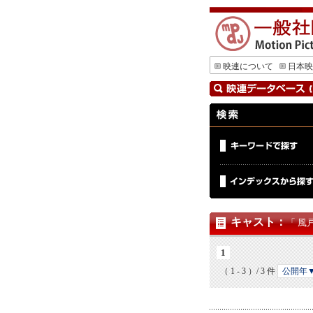
映連について
日本映
キャスト
：
「 風
1
（ 1 - 3 ）/ 3 件
公開年