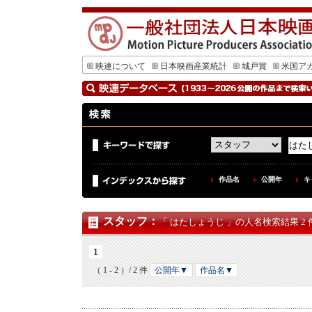
映連について
日本映画産業統計
城戸賞
米国ア
作品名
公開年
キ
スタッフ
：
「 はたしょうじ 」の人名検索結果 2 
1
（ 1 - 2 ）/ 2 件
公開年▼
作品名▼