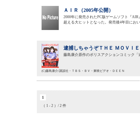
ＡＩＲ（2005年公開）
2000年に発売されたPC版ゲームソフト『A
超える大ヒットとなった。発売後4年目にお
逮捕しちゃうぞＴＨＥ ＭＯＶＩＥ（
藤島康介原作のポリスアクションコミック「
(C)藤島康介/講談社・ＴＢＳ・ＢＶ・東映ビデオ・ＤＥＥＮ
1
（ 1 - 2 ）/ 2 件