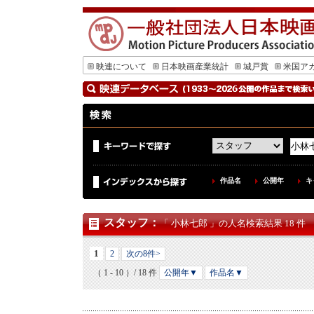
映連について
日本映画産業統計
城戸賞
米国ア
作品名
公開年
キ
スタッフ
：
「 小林七郎 」の人名検索結果 18 件
1
2
次の8件>
（ 1 - 10 ）/ 18 件
公開年▼
作品名▼