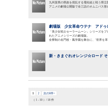
九州某県の県政を撹乱する電柱組と戦う県立
アニメの劇場公開版で全三話のオムニバス形
劇場版 少女革命ウテナ アドゥレ
「美少女戦士セーラームーン」シリーズをプロ
れたアニメシリーズの劇場版。
全寮制の名門校・鳳学園を舞台に、‘世界を
新・きまぐれオレンジ☆ロード そ
1
2
次の8件>
（ 1 - 10 ）/ 18 件