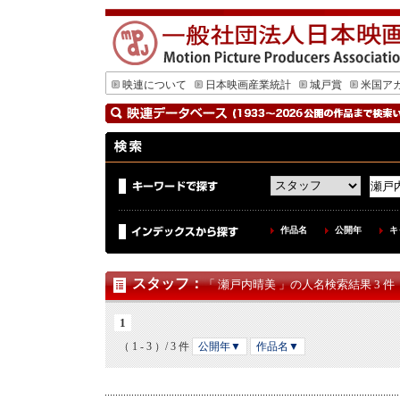
映連について
日本映画産業統計
城戸賞
米国ア
作品名
公開年
キ
スタッフ
：
「 瀬戸内晴美 」の人名検索結果 3 件
1
（ 1 - 3 ）/ 3 件
公開年▼
作品名▼