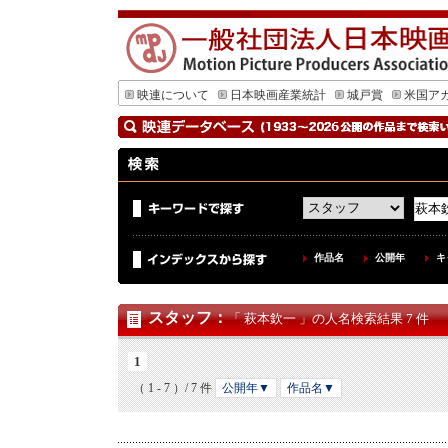
映連について
日本映画産業統計
城戸賞
米国ア
作品名
公開年
キ
スタッフ
：
「 萩本欽一 」の人名検索結果 7 件
1
（ 1 - 7 ）/ 7 件
公開年▼
作品名▼