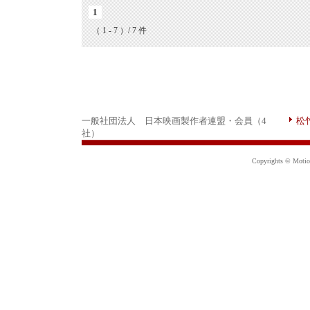
1
（ 1 - 7 ）/ 7 件
一般社団法人 日本映画製作者連盟・会員（4
松
社）
Copyrights © Motion 