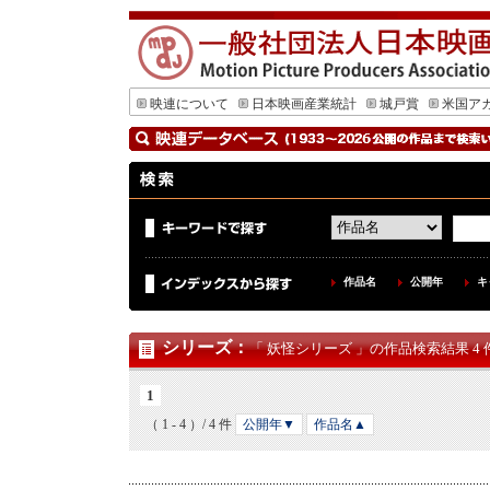
映連について
日本映画産業統計
城戸賞
米国ア
作品名
公開年
キ
シリーズ
：
「 妖怪シリーズ 」の作品検索結果 4 
1
（ 1 - 4 ）/ 4 件
公開年▼
作品名▲