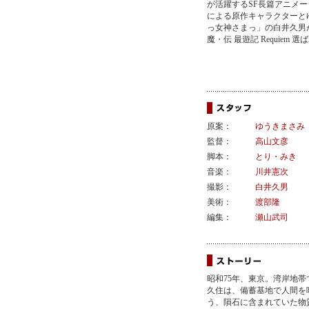
が活躍するSF長篇アニメ
による原作キャラクターと
っ女神さまっ」の白井久男
魔・伝 最遊記 Requi
原案：
ゆうきまさみ
監督：
高山文彦
脚本：
とり・みき
音楽：
川井憲次
撮影：
白井久男
美術：
渡部隆
編集：
瀬山武司
昭和75年、東京。湾岸地
久住は、備蓄基地で人間を
う、隕石に含まれていた物