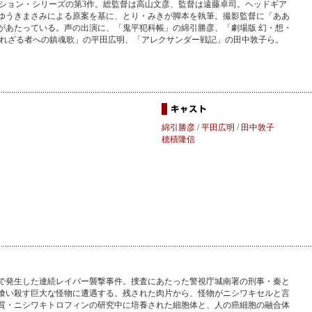
ーション・シリーズの第3作。総監督は高山文彦、監督は遠藤卓司。ヘッドギア
ゆうきまさみによる原案を基に、とり・みきが脚本を執筆。撮影監督に「ああ
があたっている。声の出演に、「鬼平犯科帳」の綿引勝彦、「劇場版 幻・想・
em 選ばれざる者への鎮魂歌」の平田広明、「アレクサンダー戦記」の田中敦子ら。
綿引勝彦
/
平田広明
/
田中敦子
穂積隆信
帯で発生した連続レイバー襲撃事件。捜査にあたった警視庁城南署の刑事・秦と
喰い殺す巨大な怪物に遭遇する。残された肉片から、怪物がニシワキセルと言
質・ニシワキトロフィンの研究中に培養された細胞体と、人の癌細胞の融合体