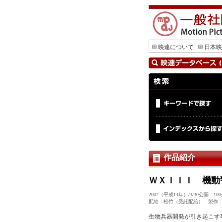
映連について
日本映
作品紹介
ＷＸＩＩＩ 機動
2002（平成14年）/3/30公開
配給：松竹（受託配給） 製作：HEADG
生物兵器開発が引き起こす