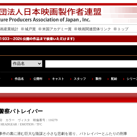
画産業統計
城戸賞
米国アカデミー賞
映画関連団体リンク
トップ
作品名
公開年
キャスト
スタッフ
製作
配給
シリー
警察パトレイバー
 100分 カラー ヴィスタ 映倫番号：116279
EAR / EMOTION / TFC
事件の裏に潜む巨大な陰謀と小さな悲劇を巡り、パトレイバーとふたりの刑事