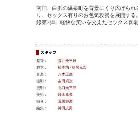
南国、白浜の温泉町を背景にくり広げられ
り、セックス有りのお色気攻勢を展開する
線第7弾、軽快な笑いを交えたセックス喜
監督：
荒井美三雄
脚本：
松本功
/
鳥居元宏
音楽：
八木正生
撮影：
吉田貞次
照明：
北口光三郎
美術：
鈴木孝俊
録音：
荒川輝彦
編集：
神田忠男