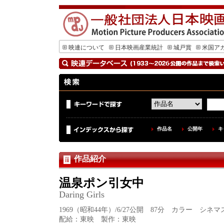
映連について
日本映画産業統計
城戸賞
米国ア
作品名
公開年
キ
作品紹介
温泉ポン引女中
Daring Girls
1969（昭和44年）/6/27公開 87分 カラー シネマ
配給：東映 製作：東映