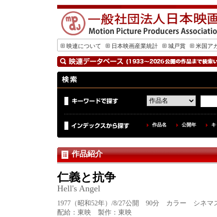
映連について
日本映画産業統計
城戸賞
米国ア
作品名
公開年
キ
作品紹介
仁義と抗争
Hell's Angel
1977（昭和52年）/8/27公開 90分 カラー シネ
配給：東映 製作：東映