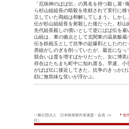
「厄病神のばば伝」の異名を持つ殺し屋･
ら杉山組組長の暗殺を依頼されて実行に移
立していた両組は和解してしまう。しかし
伝が杉山組組長を射殺した後だった。杉山
先代組長殺しの償いとして逆にばば伝を雇
山組は、東の拠点として北関東の温泉飯蔵
伝を鉄砲玉として抗争の起爆剤としたのだ
房組がしのぎを削っていたが、最近になっ
競合いは度を増すばかりだった。女に博奕
存在はたちまち町中に知れ渡る。早速、小
がばば伝に接近してきた。抗争のきっかけ
顔に無気味な笑いが浮かぶ。
一般社団法人 日本映画製作者連盟・会員（4
松
社）